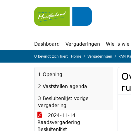
Ga naar de inhoud van deze pagina
Ga naar het zoeken
Ga naar het menu
Dashboard
Vergaderingen
Wie is wie
U bevindt zich hier:
Home
Vergaderingen
PAM Ra
Ov
1 Opening
r
2 Vaststellen agenda
3 Besluitenlijst vorige
vergadering
2024-11-14
Raadsvergadering
Besluitenlijst