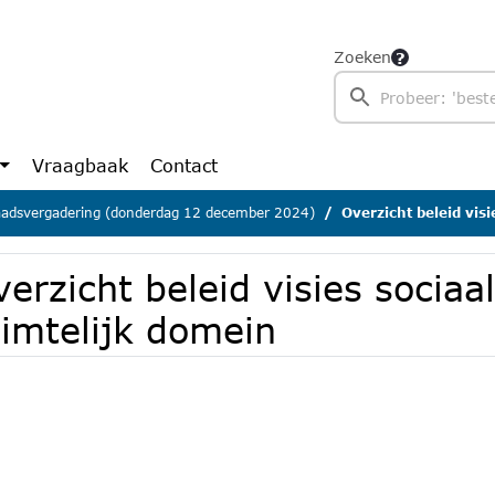
Zoeken
Vraagbaak
Contact
adsvergadering (donderdag 12 december 2024)
Overzicht beleid vis
erzicht beleid visies sociaa
uimtelijk domein