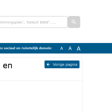
A
A
A
ies sociaal en ruimtelijk domein
l en
Vorige pagina