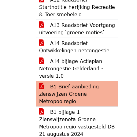
Startnotitie herijking Recreatie
& Toerismebeleid
A13 Raadsbrief Voortgang
uitvoering ‘groene moties’
A14 Raadsbrief
Ontwikkelingen netcongestie
A14 bijlage Actieplan
Netcongestie Gelderland -
versie 1.0
B1 Brief aanbieding
zienswijzen Groene
Metropoolregio
B1 bijlage 1 -
Zienswijzenota Groene
Metropoolregio vastgesteld DB
21 augustus 2024