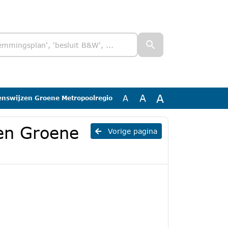
A
A
A
ienswijzen Groene Metropoolregio
zen Groene
Vorige pagina