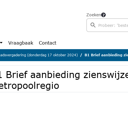
Zoeken
Vraagbaak
Contact
adsvergadering (donderdag 17 oktober 2024)
B1 Brief aanbieding z
1 Brief aanbieding zienswij
etropoolregio