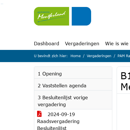
Ga naar de inhoud van deze pagina
Ga naar het zoeken
Ga naar het menu
Dashboard
Vergaderingen
Wie is wie
U bevindt zich hier:
Home
Vergaderingen
PAM Ra
B
1 Opening
M
2 Vaststellen agenda
3 Besluitenlijst vorige
vergadering
2024-09-19
Raadsvergadering
Besluitenlijst