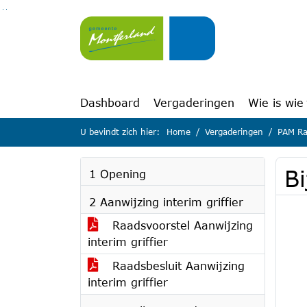
Ga naar de inhoud van deze pagina
Ga naar het zoeken
Ga naar het menu
Dashboard
Vergaderingen
Wie is wie
U bevindt zich hier:
Home
Vergaderingen
PAM Ra
B
1 Opening
2 Aanwijzing interim griffier
Raadsvoorstel Aanwijzing
interim griffier
Raadsbesluit Aanwijzing
interim griffier