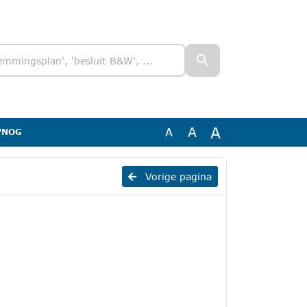
A
A
A
 VNOG
Vorige pagina