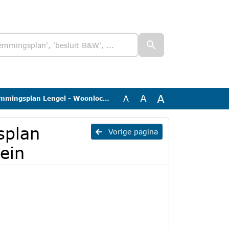
A
A
A
plan Lengel - Woonlocatie VVL-terrein
splan
Vorige pagina
ein