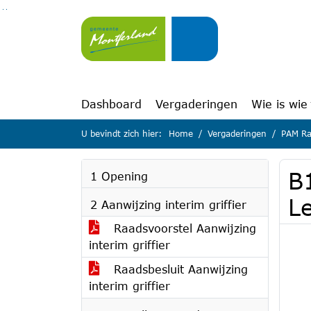
Ga naar de inhoud van deze pagina
Ga naar het zoeken
Ga naar het menu
Dashboard
Vergaderingen
Wie is wie
U bevindt zich hier:
Home
Vergaderingen
PAM Ra
B
1 Opening
L
2 Aanwijzing interim griffier
Raadsvoorstel Aanwijzing
interim griffier
Raadsbesluit Aanwijzing
interim griffier