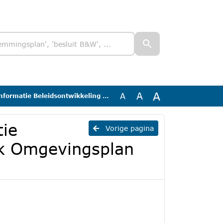
A
A
A
twikkeling Houtstook Omgevingsplan 25 november 2024
ie
Vorige pagina
ok Omgevingsplan