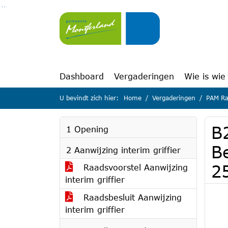
Ga naar de inhoud van deze pagina
Ga naar het zoeken
Ga naar het menu
Dashboard
Vergaderingen
Wie is wie
U bevindt zich hier:
Home
Vergaderingen
PAM Ra
B
1 Opening
B
2 Aanwijzing interim griffier
2
Raadsvoorstel Aanwijzing
interim griffier
Raadsbesluit Aanwijzing
interim griffier