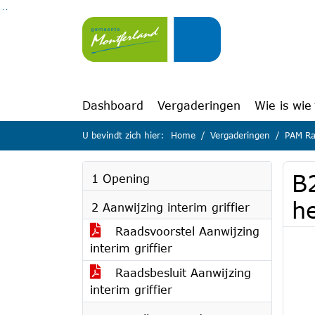
Ga naar de inhoud van deze pagina
Ga naar het zoeken
Ga naar het menu
Dashboard
Vergaderingen
Wie is wie
U bevindt zich hier:
Home
Vergaderingen
PAM Ra
B
1 Opening
h
2 Aanwijzing interim griffier
Raadsvoorstel Aanwijzing
interim griffier
Raadsbesluit Aanwijzing
interim griffier