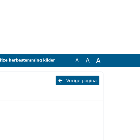
A
A
A
jze herbestemming kilder
Vorige pagina