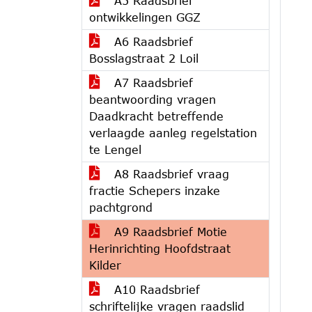
A5 Raadsbrief
ontwikkelingen GGZ
A6 Raadsbrief
Bosslagstraat 2 Loil
A7 Raadsbrief
beantwoording vragen
Daadkracht betreffende
verlaagde aanleg regelstation
te Lengel
A8 Raadsbrief vraag
fractie Schepers inzake
pachtgrond
A9 Raadsbrief Motie
Herinrichting Hoofdstraat
Kilder
A10 Raadsbrief
schriftelijke vragen raadslid