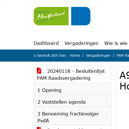
Ga naar de inhoud van deze pagina
Ga naar het zoeken
Ga naar het menu
Dashboard
Vergaderingen
Wie is wie
U bevindt zich hier:
Home
Vergaderingen
PAM Ra
20240118 - Besluitenlijst
A9
PAM Raadsvergadering
Ho
1 Opening
2 Vaststellen agenda
3 Benoeming fractievolger
PvdA