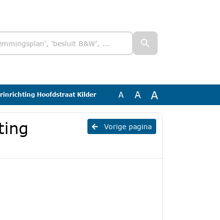
A
A
A
rinrichting Hoofdstraat Kilder
ting
Vorige pagina