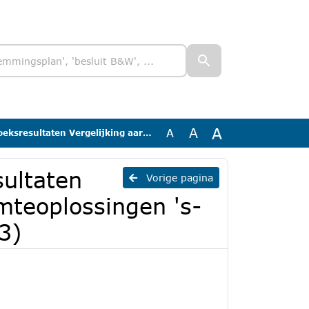
A
A
A
g aardgasvrije warmteoplossingen 's-Heerenberg Oost-Lengel (2023)
sultaten
Vorige pagina
mteoplossingen 's-
3)