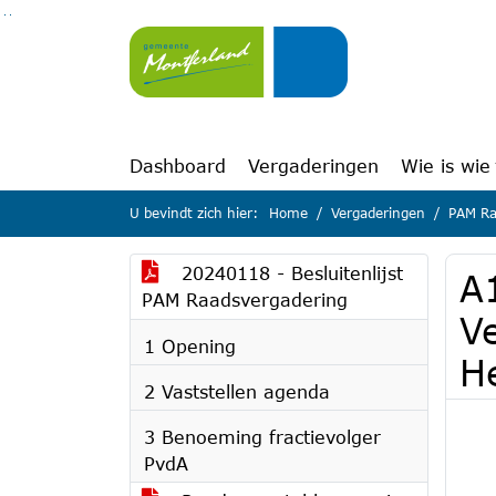
Ga naar de inhoud van deze pagina
Ga naar het zoeken
Ga naar het menu
Dashboard
Vergaderingen
Wie is wie
U bevindt zich hier:
Home
Vergaderingen
PAM Ra
20240118 - Besluitenlijst
A
PAM Raadsvergadering
Ve
1 Opening
H
2 Vaststellen agenda
3 Benoeming fractievolger
PvdA