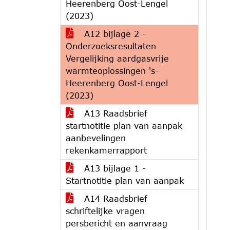
Heerenberg Oost-Lengel
(2023)
A12 bijlage 2 -
Onderzoeksresultaten
Vergelijking aardgasvrije
warmteoplossingen 's-
Heerenberg Oost-Lengel
(2023)
A13 Raadsbrief
startnotitie plan van aanpak
aanbevelingen
rekenkamerrapport
A13 bijlage 1 -
Startnotitie plan van aanpak
A14 Raadsbrief
schriftelijke vragen
persbericht en aanvraag