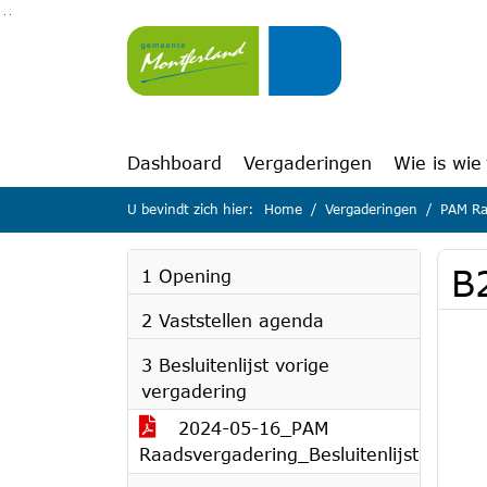
Ga naar de inhoud van deze pagina
Ga naar het zoeken
Ga naar het menu
Dashboard
Vergaderingen
Wie is wie
U bevindt zich hier:
Home
Vergaderingen
PAM Ra
B2
1 Opening
2 Vaststellen agenda
3 Besluitenlijst vorige
vergadering
2024-05-16_PAM
Raadsvergadering_Besluitenlijst