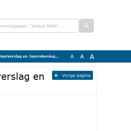
A
A
A
lag en Jaarrekening (niet getekend)
verslag en
Vorige pagina