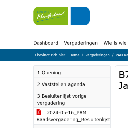
Ga naar de inhoud van deze pagina
Ga naar het zoeken
Ga naar het menu
Dashboard
Vergaderingen
Wie is wie
U bevindt zich hier:
Home
Vergaderingen
PAM Ra
B
1 Opening
J
2 Vaststellen agenda
3 Besluitenlijst vorige
vergadering
2024-05-16_PAM
Raadsvergadering_Besluitenlijst