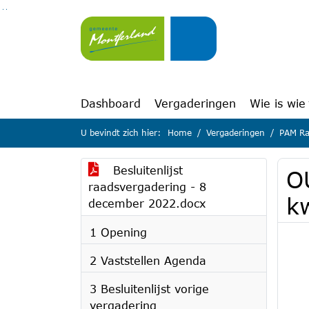
Ga naar de inhoud van deze pagina
Ga naar het zoeken
Ga naar het menu
Dashboard
Vergaderingen
Wie is wie
U bevindt zich hier:
Home
Vergaderingen
PAM Ra
Besluitenlijst
O
raadsvergadering - 8
k
december 2022.docx
1 Opening
2 Vaststellen Agenda
3 Besluitenlijst vorige
vergadering