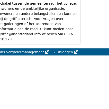
schakel tussen de gemeenteraad, het college,
inwoners en de ambtelijke organisatie.
Inwoners en andere belangstellenden kunnen
bij de griffie terecht voor vragen over
vergaderingen of het toezenden van
informatie aan de raad. U kunt mailen naar
griffie@montferland.info of bellen via 0316-
291378.
abs Vergadermanagement
Inloggen