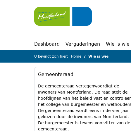
Ga naar de inhoud van deze pagina
Ga naar het zoeken
Ga naar het menu
Dashboard
Vergaderingen
Wie is wie
U bevindt zich hier:
Home
Wie is wie
Gemeenteraad
De gemeenteraad vertegenwoordigt de
inwoners van Montferland. De raad stelt de
hoofdlijnen van het beleid vast en controleer
het college van burgemeester en wethouders
De gemeenteraad wordt eens in de vier jaar
gekozen door de inwoners van Montferland.
De burgemeester is tevens voorzitter van de
gemeenteraad.