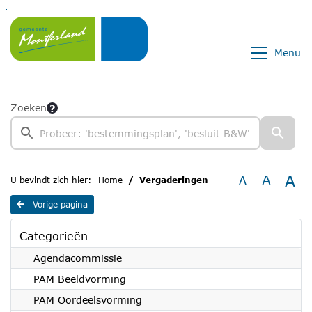
Ga naar de inhoud van deze pagina
Ga naar het zoeken
Ga naar het menu
Menu
Zoeken
A
A
A
U bevindt zich hier:
Home
Vergaderingen
Vorige pagina
Categorieën
Agendacommissie
PAM Beeldvorming
PAM Oordeelsvorming