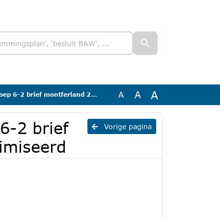
A
A
A
rief montferland 20-2-24_Geanonimiseerd
6-2 brief
Vorige pagina
imiseerd