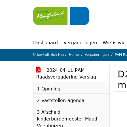
Ga naar de inhoud van deze pagina
Ga naar het zoeken
Ga naar het menu
Dashboard
Vergaderingen
Wie is wie
U bevindt zich hier:
Home
Vergaderingen
PAM Ra
2024-04-11 PAM
D2
Raadsvergadering Verslag
m
1 Opening
2 Vaststellen agenda
3 Afscheid
kinderburgemeester Maud
Veenhuizen