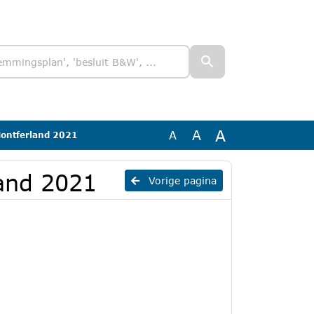
A
A
A
Montferland 2021
land 2021
Vorige pagina