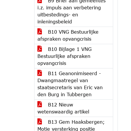
B9 Brief aan gemeentes
i.z. impuls aan verbetering
uitbestedings- en
inleningsbeleid
B10 VNG Bestuurlijke
afspraken opvangcrisis
B10 Bijlage 1 VNG
Bestuurlijke afspraken
opvangcrisis
B11 Geanonimiseerd -
Dwangmaatregel van
staatsecretaris van Eric van
den Burg in Tubbergen
B12 Nieuw
wetenswaardig artikel
B13 Gem Haaksbergen;
Motie versterking positie