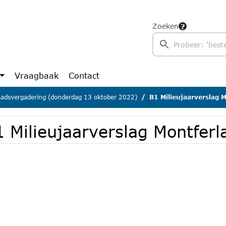
Zoeken
Vraagbaak
Contact
adsvergadering (donderdag 13 oktober 2022)
B1 Milieujaarverslag 
1 Milieujaarverslag Montfer