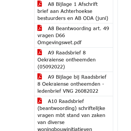
A8 Bijlage 1 Afschrift
brief aan Achterhoekse
bestuurders en AB ODA (juni)
A8 Beantwoording art. 49
vragen D66
Omgevingswet.pdf
A9 Raadsbrief 8
Oekraiense ontheemden
(05092022)
A9 Bijlage bij Raadsbrief
8 Oekraiense ontheemden -
ledenbrief VNG 26082022
A10 Raadsbrief
(beantwoording) schriftelijke
vragen mbt stand van zaken
van diverse
woningbouwinitiatieven