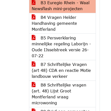
B3 Euregio Rhein - Waal
Newsflash mini-projecten
B4 Vragen Helder
Handhaving gemeente
Montferland
B5 Persverklaring
minnelijke regeling Laborijn -
Oude IJsselstreek versie 26-
07-22
B7 Schriftelijke Vragen
(art 48) CDA en reactie Motie
landbouw verkeer
B8 Schriftelijke vragen
(art. 48) Lijst Groot
Montferland vraag
microwoning