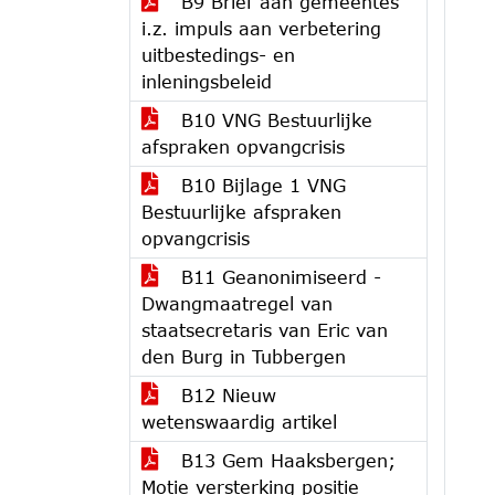
B9 Brief aan gemeentes
i.z. impuls aan verbetering
uitbestedings- en
inleningsbeleid
B10 VNG Bestuurlijke
afspraken opvangcrisis
B10 Bijlage 1 VNG
Bestuurlijke afspraken
opvangcrisis
B11 Geanonimiseerd -
Dwangmaatregel van
staatsecretaris van Eric van
den Burg in Tubbergen
B12 Nieuw
wetenswaardig artikel
B13 Gem Haaksbergen;
Motie versterking positie