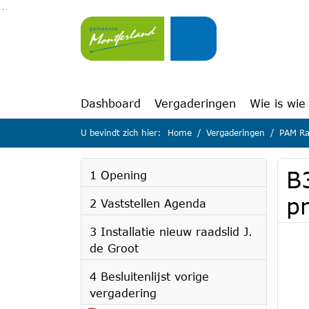
Ga naar de inhoud van deze pagina
Ga naar het zoeken
Ga naar het menu
Dashboard
Vergaderingen
Wie is wie
U bevindt zich hier:
Home
Vergaderingen
PAM Ra
B
1 Opening
p
2 Vaststellen Agenda
3 Installatie nieuw raadslid J.
de Groot
4 Besluitenlijst vorige
vergadering