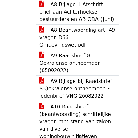
A8 Bijlage 1 Afschrift
brief aan Achterhoekse
bestuurders en AB ODA (juni)
A8 Beantwoording art. 49
vragen D66
Omgevingswet.pdf
A9 Raadsbrief 8
Oekraiense ontheemden
(05092022)
A9 Bijlage bij Raadsbrief
8 Oekraiense ontheemden -
ledenbrief VNG 26082022
A10 Raadsbrief
(beantwoording) schriftelijke
vragen mbt stand van zaken
van diverse
woningbouwinitiatieven