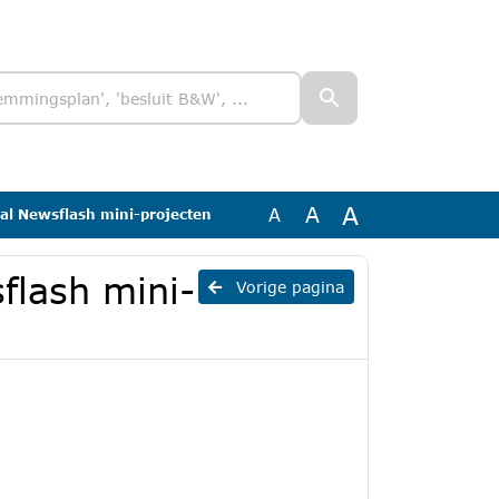
A
A
A
al Newsflash mini-projecten
flash mini-
Vorige pagina