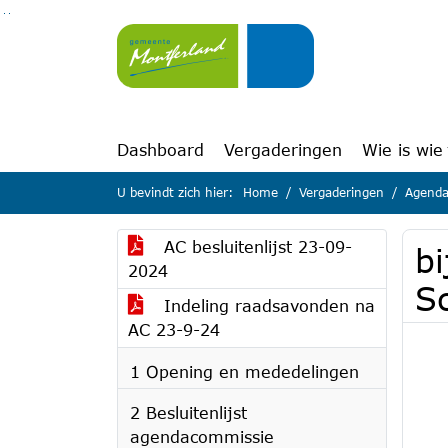
Ga naar de inhoud van deze pagina
Ga naar het zoeken
Ga naar het menu
Dashboard
Vergaderingen
Wie is wie
U bevindt zich hier:
Home
Vergaderingen
Agenda
AC besluitenlijst 23-09-
bi
2024
S
Indeling raadsavonden na
AC 23-9-24
1 Opening en mededelingen
2 Besluitenlijst
agendacommissie