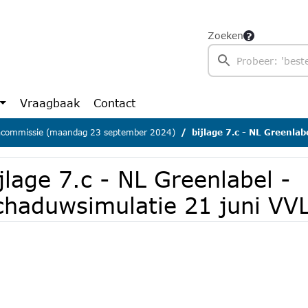
Zoeken
Vraagbaak
Contact
commissie (maandag 23 september 2024)
bijlage 7.c - NL Greenlabel - S
jlage 7.c - NL Greenlabel -
chaduwsimulatie 21 juni VVL