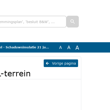
A
A
A
chaduwsimulatie 21 juni VVL-terrein
Vorige pagina
-terrein