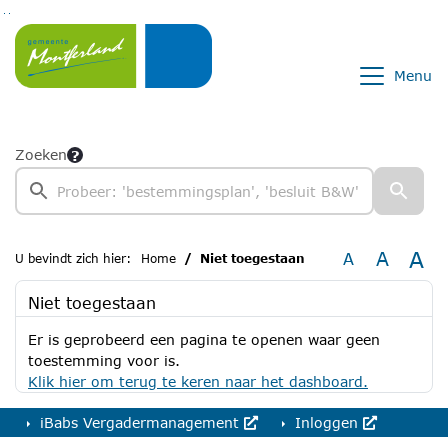
Ga naar de inhoud van deze pagina
Ga naar het zoeken
Ga naar het menu
Menu
Zoeken
A
A
A
U bevindt zich hier:
Home
Niet toegestaan
Niet toegestaan
Er is geprobeerd een pagina te openen waar geen
toestemming voor is.
Klik hier om terug te keren naar het dashboard.
iBabs Vergadermanagement
Inloggen