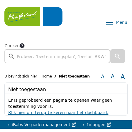
Ga naar de inhoud van deze pagina
Ga naar het zoeken
Ga naar het menu
Menu
Zoeken
A
A
A
U bevindt zich hier:
Home
Niet toegestaan
Niet toegestaan
Er is geprobeerd een pagina te openen waar geen
toestemming voor is.
Klik hier om terug te keren naar het dashboard.
iBabs Vergadermanagement
Inloggen