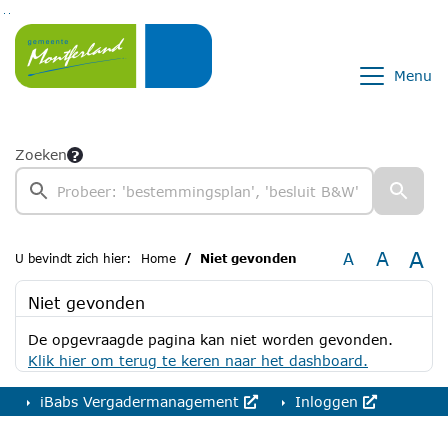
Ga naar de inhoud van deze pagina
Ga naar het zoeken
Ga naar het menu
Menu
Zoeken
A
A
A
U bevindt zich hier:
Home
Niet gevonden
Niet gevonden
De opgevraagde pagina kan niet worden gevonden.
Klik hier om terug te keren naar het dashboard.
iBabs Vergadermanagement
Inloggen